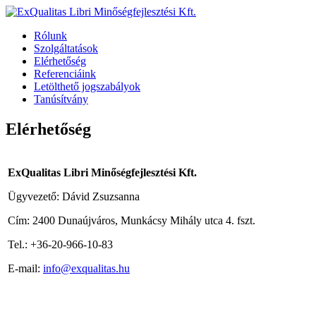
Rólunk
Szolgáltatások
Elérhetőség
Referenciáink
Letölthető jogszabályok
Tanúsítvány
Elérhetőség
ExQualitas Libri Minőségfejlesztési Kft.
Ügyvezető: Dávid Zsuzsanna
Cím: 2400 Dunaújváros, Munkácsy Mihály utca 4. fszt.
Tel.: +36-20-966-10-83
E-mail:
info@exqualitas.hu